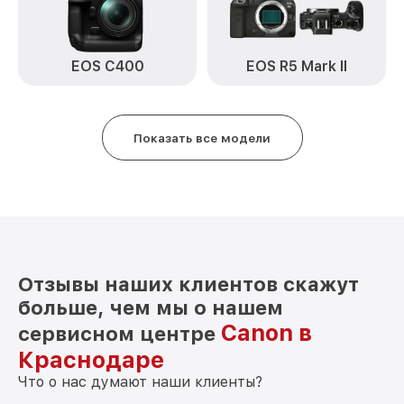
Замена кнопки включения EOS 5D Canon
от 2100₽
Замена микрофона EOS 5D Canon
от 2700₽
EOS C400
EOS R5 Mark II
Замена аккумулятора EOS 5D Canon
от 500₽
Программный ремонт EOS 5D Canon
от 2900₽
Показать все модели
Отзывы наших клиентов скажут
больше, чем мы о нашем
Canon в
сервисном центре
Краснодаре
Что о нас думают наши клиенты?