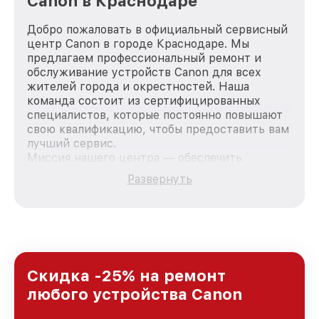
Canon в Краснодаре
Добро пожаловать в официальный сервисный
центр Canon в городе Краснодаре. Мы
предлагаем профессиональный ремонт и
обслуживание устройств Canon для всех
жителей города и окрестностей. Наша
команда состоит из сертифицированных
специалистов, которые постоянно повышают
свою квалификацию, чтобы предоставить вам
лучший сервис.
Миссия нашего центра — обеспечить
качественный и доступный ремонт для
Развернуть
каждого пользователя продукции Canon, вне
зависимости от сложности поломки. Мы
стремимся к тому, чтобы каждый клиент был
удовлетворен скоростью и качеством
предоставляемых услуг. Наша цель — стать
лучшим сервисным центром Canon в городе
Краснодаре, постоянно повышая уровень
Скидка -25% на ремонт
доверия и лояльности наших клиентов.
любого устройства Canon